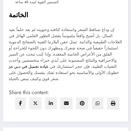
الشمس القوية لمدة 48 ساعة.
الخاتمة
إن وداع تساقط الشعر واستعادة كثافته وحيويته لم يعد حلماً بعيد
المنال، بل أصبح واقعاً ملموساً بفضل التطور العلمي الهائل في
العلاجات الطبيعية والذاتية. تمثل حقن البلازما الغنية بالصفائح الدموية
استثماراً حقيقياً في صحة شعرك ومظهرك دون اللجوء للجراحة أو
القلق من الأعراض الجانبية المعقدة. وإذا كنت تبحث عن التميز
والاحترافية والنتائج المضمونة على أيدي خبراء متخصصين وأحدث
التقنيات الطبية، فإن حجز استشارتك في
عيادة تجميل في دبي
هو
خطوتك الأولى والأساسية نحو استعادة ثقتك بنفسك والحصول على
شعر قوي وكثيف ينبض بالحياة.
Share this content: