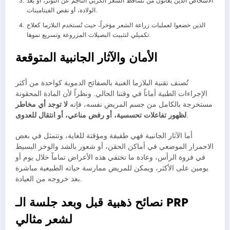
الأشخاص الذين يعانون من تساقط الشعر الكربي الناجم عن التوتر، أو بعد
الولادة، أو نقص الفيتامينات.
الذين خضعوا لعمليات زراعة الشعر مؤخراً، حيث تُستخدم البلازما كعلاج
تكميلي لتثبيت البصيلات المزروعة وتسريع نموها.
الأمان والآثار الجانبية المتوقعة
تُصنف تقنية البلازما الغنية بالصفائح الدموية كواحدة من أكثر
الإجراءات الطبية أماناً في وقتنا الحالي. ونظراً لأن المادة المحقونة
مستخرجة بالكامل من جسم المريض نفسه، فإنه
لا توجد أي مخاطر
.
لظهور تفاعلات تحسسية، أو رفض مناعي، أو انتقال للعدوى
أما الآثار الجانبية فهي طفيفة ومؤقتة للغاية، وتتمثل في بعض
الاحمرار الموضعي في أماكن الحقن، أو شعور بالشد والوخز البسيط
في فروة الرأس، وعادة ما تختفي هذه الأعراض تماماً خلال يوم أو
يومين على الأكثر، ويمكن للمريض ممارسة حياته الطبيعية مباشرة
بعد خروجه من العيادة.
نصائح ذهبية قبل وبعد جلسة الـ PRP
لشعر مثالي