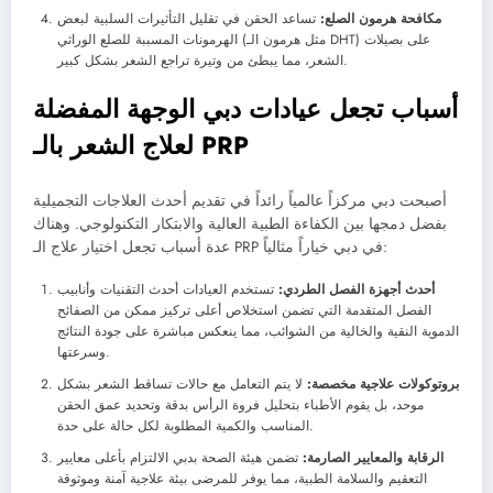
مكافحة هرمون الصلع:
تساعد الحقن في تقليل التأثيرات السلبية لبعض
الهرمونات المسببة للصلع الوراثي (مثل هرمون الـ DHT) على بصيلات
الشعر، مما يبطئ من وتيرة تراجع الشعر بشكل كبير.
أسباب تجعل عيادات دبي الوجهة المفضلة
لعلاج الشعر بالـ PRP
أصبحت دبي مركزاً عالمياً رائداً في تقديم أحدث العلاجات التجميلية
بفضل دمجها بين الكفاءة الطبية العالية والابتكار التكنولوجي. وهناك
عدة أسباب تجعل اختيار علاج الـ PRP في دبي خياراً مثالياً:
أحدث أجهزة الفصل الطردي:
تستخدم العيادات أحدث التقنيات وأنابيب
الفصل المتقدمة التي تضمن استخلاص أعلى تركيز ممكن من الصفائح
الدموية النقية والخالية من الشوائب، مما ينعكس مباشرة على جودة النتائج
وسرعتها.
بروتوكولات علاجية مخصصة:
لا يتم التعامل مع حالات تساقط الشعر بشكل
موحد، بل يقوم الأطباء بتحليل فروة الرأس بدقة وتحديد عمق الحقن
المناسب والكمية المطلوبة لكل حالة على حدة.
الرقابة والمعايير الصارمة:
تضمن هيئة الصحة بدبي الالتزام بأعلى معايير
التعقيم والسلامة الطبية، مما يوفر للمرضى بيئة علاجية آمنة وموثوقة