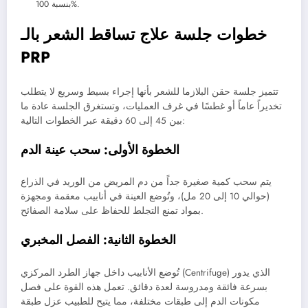
بنسبة 100%.
خطوات جلسة علاج تساقط الشعر بالـ
PRP
تتميز جلسة حقن البلازما للشعر بأنها إجراء بسيط وسريع لا يتطلب
تخديراً عاماً أو غطسًا في غرف العمليات، وتستغرق الجلسة عادة ما
بين 45 إلى 60 دقيقة عبر الخطوات التالية:
الخطوة الأولى: سحب عينة الدم
يتم سحب كمية صغيرة جداً من دم المريض من الوريد في الذراع
(حوالي 10 إلى 20 مل)، وتُوضع العينة في أنابيب معقمة ومجهزة
بمواد تمنع التجلط للحفاظ على سلامة الصفائح.
الخطوة الثانية: الفصل المخبري
تُوضع الأنابيب داخل جهاز الطرد المركزي (Centrifuge) الذي يدور
بسرعة فائقة ومدروسة لعدة دقائق. تعمل هذه القوة على فصل
مكونات الدم إلى طبقات مختلفة، مما يتيح للطبيب عزل طبقة