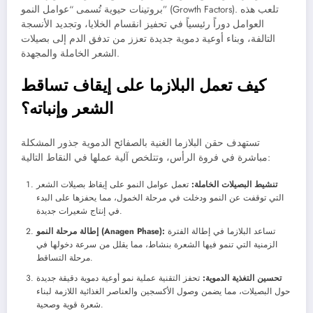
بروتينات حيوية تُسمى “عوامل النمو” (Growth Factors). تلعب هذه
العوامل دوراً رئيسياً في تحفيز انقسام الخلايا، وتجديد الأنسجة
التالفة، وبناء أوعية دموية جديدة تعزز من تدفق الدم إلى بصيلات
الشعر الخاملة والمجهدة.
كيف تعمل البلازما على إيقاف تساقط
الشعر وإنباته؟
تستهدف حقن البلازما الغنية بالصفائح الدموية جذور المشكلة
مباشرة في فروة الرأس، وتتلخص آلية عملها في النقاط التالية:
تنشيط البصيلات الخاملة:
تعمل عوامل النمو على إيقاظ بصيلات الشعر
التي توقفت عن النمو ودخلت في مرحلة الخمول، مما يحفزها على البدء
في إنتاج شعيرات جديدة.
تساعد البلازما في إطالة الفترة
إطالة مرحلة النمو (Anagen Phase):
الزمنية التي تنمو فيها الشعرة بنشاط، مما يقلل من سرعة دخولها في
مرحلة التساقط.
تحسين التغذية الدموية:
تحفز التقنية عملية نمو أوعية دموية دقيقة جديدة
حول البصيلات، مما يضمن وصول الأكسجين والعناصر الغذائية اللازمة لبناء
شعرة قوية وصحية.