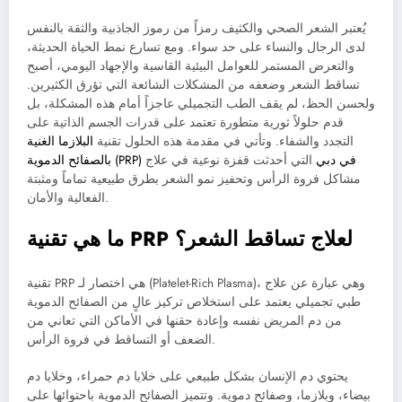
يُعتبر الشعر الصحي والكثيف رمزاً من رموز الجاذبية والثقة بالنفس
لدى الرجال والنساء على حد سواء. ومع تسارع نمط الحياة الحديثة،
والتعرض المستمر للعوامل البيئية القاسية والإجهاد اليومي، أصبح
تساقط الشعر وضعفه من المشكلات الشائعة التي تؤرق الكثيرين.
ولحسن الحظ، لم يقف الطب التجميلي عاجزاً أمام هذه المشكلة، بل
قدم حلولاً ثورية متطورة تعتمد على قدرات الجسم الذاتية على
التجدد والشفاء. وتأتي في مقدمة هذه الحلول تقنية
البلازما الغنية
بالصفائح الدموية (PRP) في دبي
التي أحدثت قفزة نوعية في علاج
مشاكل فروة الرأس وتحفيز نمو الشعر بطرق طبيعية تماماً ومثبتة
الفعالية والأمان.
ما هي تقنية PRP لعلاج تساقط الشعر؟
تقنية PRP هي اختصار لـ (Platelet-Rich Plasma)، وهي عبارة عن علاج
طبي تجميلي يعتمد على استخلاص تركيز عالٍ من الصفائح الدموية
من دم المريض نفسه وإعادة حقنها في الأماكن التي تعاني من
الضعف أو التساقط في فروة الرأس.
يحتوي دم الإنسان بشكل طبيعي على خلايا دم حمراء، وخلايا دم
بيضاء، وبلازما، وصفائح دموية. وتتميز الصفائح الدموية باحتوائها على