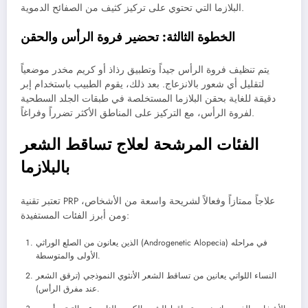
البلازما التي تحتوي على تركيز كثيف من الصفائح الدموية.
الخطوة الثالثة: تحضير فروة الرأس والحقن
يتم تنظيف فروة الرأس جيداً وتطبيق رذاذ أو كريم مخدر موضعياً
لتقليل أي شعور بالانزعاج. بعد ذلك، يقوم الطبيب باستخدام إبر
دقيقة للغاية بحقن البلازما المستخلصة في طبقات الجلد السطحية
لفروة الرأس، مع التركيز على المناطق الأكثر تضرراً وفراغاً.
الفئات المرشحة لعلاج تساقط الشعر
بالبلازما
تعتبر تقنية PRP علاجاً ممتازاً وفعالاً لشريحة واسعة من الأشخاص،
ومن أبرز الفئات المستفيدة:
الذين يعانون من الصلع الوراثي (Androgenetic Alopecia) في مراحله
الأولى والمتوسطة.
النساء اللواتي يعانين من تساقط الشعر الأنثوي النموذجي (ترقق الشعر
عند مفرق الرأس).