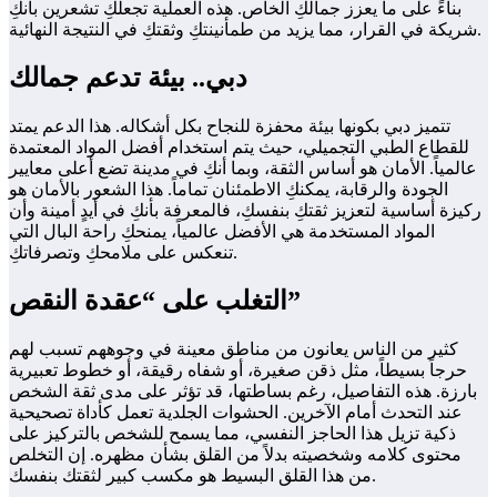
بناءً على ما يعزز جمالكِ الخاص. هذه العملية تجعلكِ تشعرين بأنكِ
شريكة في القرار، مما يزيد من طمأنينتكِ وثقتكِ في النتيجة النهائية.
دبي.. بيئة تدعم جمالك
تتميز دبي بكونها بيئة محفزة للنجاح بكل أشكاله. هذا الدعم يمتد
للقطاع الطبي التجميلي، حيث يتم استخدام أفضل المواد المعتمدة
عالمياً. الأمان هو أساس الثقة، وبما أنكِ في مدينة تضع أعلى معايير
الجودة والرقابة، يمكنكِ الاطمئنان تماماً. هذا الشعور بالأمان هو
ركيزة أساسية لتعزيز ثقتكِ بنفسكِ، فالمعرفة بأنكِ في أيدٍ أمينة وأن
المواد المستخدمة هي الأفضل عالمياً، يمنحكِ راحة البال التي
تنعكس على ملامحكِ وتصرفاتكِ.
التغلب على “عقدة النقص”
كثير من الناس يعانون من مناطق معينة في وجوههم تسبب لهم
حرجاً بسيطاً، مثل ذقن صغيرة، أو شفاه رقيقة، أو خطوط تعبيرية
بارزة. هذه التفاصيل، رغم بساطتها، قد تؤثر على مدى ثقة الشخص
عند التحدث أمام الآخرين. الحشوات الجلدية تعمل كأداة تصحيحية
ذكية تزيل هذا الحاجز النفسي، مما يسمح للشخص بالتركيز على
محتوى كلامه وشخصيته بدلاً من القلق بشأن مظهره. إن التخلص
من هذا القلق البسيط هو مكسب كبير لثقتك بنفسك.