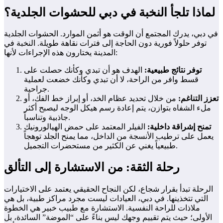
لماذا تلجأ النخبة في دبي للحشوات الجلدية؟
في دبي، يدرك المجتمع أن الوقت هو أثمن الموارد. الحشوات الجلدية
توفر حلولاً فورية دون الحاجة إلى فترات نقاهة طويلة. النخبة في
المدينة يختارون هذه الإجراءات لأنها:
توفر نتائج طبيعية:
الهدف هو أن تبدي وكأنك حصلت على
قسط وافر من الراحة، لا أن تبدي وكأنك خضعت لعملية
جراحية.
تعزز التناغم:
من خلال تحديد عظام الخد، أو إبراز خط الفك، أو
ملء الشفاه بتوازن، يتم إعادة رسم هيكل الوجه ليصبح أكثر
جاذبية وتناسباً.
تمنح إشراقة داخلية:
الفيلر المعتمد على حمض الهيالورونيك
يعمل على ترطيب الأنسجة من الداخل، مما يمنح الجلد توهجاً
طبيعياً يغني عن الكثير من مستحضرات التجميل.
رحلة الثقة: من الاستشارة إلى التألق
الرحلة تبدأ بقرار شجاع، لكن النجاح الحقيقي يعتمد على الاختيارات
التي تتخذينها. في دبي، العيادات ليست مجرد مراكز طبية، بل هي
ملاذات للراحة النفسية. الاستشارة مع طبيب خبير هي الخطوة
الأولى؛ حيث يتم تقييم وجهك ليس بناءً على “الموضة” السائدة، بل