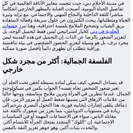
في مدينة الأحلام دبي، حيث تتجسد معايير الأناقة العالمية في كل
تفاصيل الحياة اليومية، أصبحت العناية بالمظهر الخارجي انعكاساً
مباشراً للثقة الداخلية والنجاح المهني والاجتماعي. مع تزايد وتيرة
الحياة ومتطلباتها، يبحث الكثيرون عن حلول سريعة وفعالة لاستعادة
بريق الشباب وتصحيح الملامح بلمسة احترافية، وهنا تبرز
حشوات
الجلدية في دبي
كخيار استراتيجي ليس فقط لتجميل الوجه، بل
لتعزيز الشعور بالرضا عن الذات. إن التجميل في هذه المدينة ليس
مجرد ترف، بل هو وسيلة لتعزيز الحضور الشخصي في بيئة تنافسية
وراقية تتطلب أن تظهري دائماً بأفضل صورة ممكنة.
الفلسفة الجمالية: أكثر من مجرد شكل
خارجي
قد يتساءل البعض، كيف يمكن لمادة بسيطة تُحقن تحت الجلد أن
تغير شعور الشخص تجاه نفسه؟ الجواب يكمن في سيكولوجية
الجمال. عندما تنظرين في المرآة وترين ملامح متناسقة، ووجهاً خالياً
من علامات الإرهاق التي يسببها ضغط العمل أو مرور الزمن، فإن
دماغك يتلقى إشارات إيجابية فورية. هذا التحول البصري يترجم إلى
زيادة في مستويات الدوبامين، مما يعزز من شعورك بالثقة عند
مقابلة الناس، سواء في الاجتماعات المهمة أو في المناسبات
الاجتماعية. إن “اللوك” المتجدد يمنحكِ الجرأة للابتسام أكثر،
والتحدث بثبات أكبر، وهو جوهر تعزيز الثقة بالنفس.