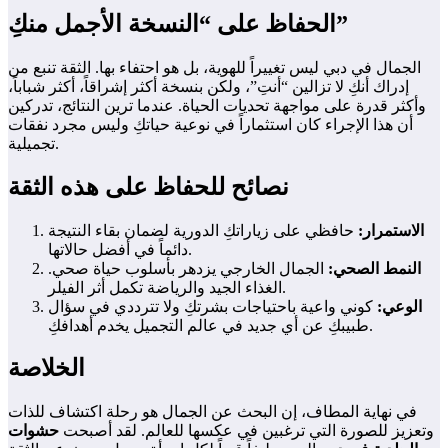
الحفاظ على “النسخة الأجمل منكِ”
الجمال في دبي ليس تغييراً للهوية، بل هو احتفاء بها. الثقة تنبع من
إدراك أنكِ لا تزالين “أنتِ”، ولكن بنسخة أكثر إشراقاً، أكثر شباباً،
وأكثر قدرة على مواجهة تحديات الحياة. عندما ترين النتائج، تدركين
أن هذا الإجراء كان استثماراً في نوعية حياتكِ وليس مجرد نفقات
تجميلية.
نصائح للحفاظ على هذه الثقة
الاستمرار:
حافظي على زياراتكِ الدورية لضمان بقاء النتيجة
دائماً في أفضل حالاتها.
النمط الصحي:
الجمال الخارجي يزدهر بأسلوب حياة صحي.
الغذاء الجيد والرياضة تكمل أثر الفيلر.
الوعي:
كوني واعية باحتياجات بشرتكِ ولا تترددي في سؤال
طبيبكِ عن أي جديد في عالم التجميل يخدم أهدافكِ.
الخلاصة
في نهاية المطاف، إن البحث عن الجمال هو رحلة اكتشاف للذات
وتعزيز للصورة التي ترغبين في عكسها للعالم. لقد أصبحت
حشوات