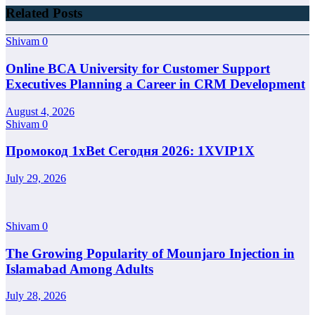
Related Posts
Shivam
0
Online BCA University for Customer Support
Executives Planning a Career in CRM Development
August 4, 2026
Shivam
0
Промокод 1xBet Сегодня 2026: 1XVIP1X
July 29, 2026
Shivam
0
The Growing Popularity of Mounjaro Injection in
Islamabad Among Adults
July 28, 2026