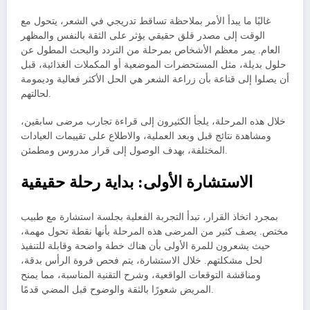
غالبًا ما يبدأ الأمر بملاحظة تساقط تدريجي في الشعر، يتحول مع
الوقت إلى مصدر قلق حقيقي يؤثر على الثقة بالنفس والمظهر
العام. يمر معظم الأشخاص بمرحلة من التردد والبحث المطول عن
حلول بديلة، مثل المستحضرات الموضعية أو المكملات الغذائية، قبل
أن يصلوا إلى قناعة بأن زراعة الشعر هي الحل الأكثر فعالية وديمومة
لحالتهم.
خلال هذه المرحلة، يلجأ الكثيرون إلى قراءة تجارب مرضى سابقين،
ومشاهدة نتائج قبل وبعد العملية، والاطلاع على تقييمات العيادات
المختلفة، بهدف الوصول إلى قرار مدروس ومطمئن.
الاستشارة الأولى: بداية رحلة حقيقية
بمجرد اتخاذ القرار، تبدأ التجربة الفعلية بجلسة استشارة مع طبيب
مختص. يصف كثير من المرضى هذه المرحلة بأنها نقطة تحول مهمة،
حيث يشعرون للمرة الأولى بأن هناك خطة واضحة وقابلة للتنفيذ
لحل مشكلتهم. خلال الاستشارة، يتم فحص فروة الرأس بدقة،
ومناقشة التوقعات الواقعية، وشرح التقنية المناسبة، مما يمنح
المريض شعورًا بالثقة والوضوح قبل المضي قدمًا.