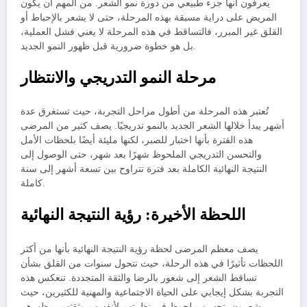
يعرفون أنها جزء طبيعي من دورة نمو الشعر. من المهم أن يكون
المريض على دراية مسبقة بهذه المرحلة، حتى لا يشعر بالإحباط أو
القلق غير المبرر، فالتساقط في هذه المرحلة لا يعني فشل العملية،
بل هو خطوة ضرورية قبل ظهور النمو الجديد.
مرحلة النمو التدريجي والانتظار
تُعتبر هذه المرحلة من أطول مراحل التجربة، حيث تستغرق عدة
أشهر يبدأ خلالها الشعر الجديد بالنمو تدريجيًا. يصف كثير من المرضى
هذه الفترة بأنها اختبار للصبر، لكنها مليئة أيضًا بلحظات الأمل
والتحسن التدريجي الملحوظ شهرًا بعد شهر، حتى الوصول إلى
النتيجة النهائية الكاملة بعد فترة تتراوح بين تسعة أشهر إلى سنة
كاملة.
اللحظة الأخيرة: رؤية النتيجة النهائية
يصف معظم المرضى لحظة رؤية النتيجة النهائية بأنها من أكثر
اللحظات تأثيرًا في هذه الرحلة، حيث تتحول سنوات من القلق بشأن
تساقط الشعر إلى شعور بالرضا والثقة المتجددة. تنعكس هذه
التجربة بشكل إيجابي على الحياة الاجتماعية والمهنية للكثيرين، حيث
يشعرون بتحسن ملحوظ في نظرتهم لأنفسهم وثقتهم بمظهرهم