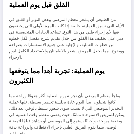
القلق قبل يوم العملية
من الطبيعي أن يشعر معظم المرضى ببعض التوتر أو القلق في
الأيام التي تسبق العملية، خاصة إذا كانت المرة الأولى التي يخضعون
فيها لأي إجراء طبي من هذا النوع. تساعد العيادات المتخصصة في
دبي على تخفيف هذا القلق من خلال تقديم شرح مفصل لكل خطوة
من خطوات العملية، والإجابة على جميع الاستفسارات بصراحة
ووضوح، مما يجعل المريض يشعر بالاطمئنان والاستعداد الكامل ليوم
الإجراء.
يوم العملية: تجربة أهدأ مما يتوقعها
الكثيرون
يفاجأ معظم المرضى بأن تجربة يوم العملية أكثر هدوءًا وراحة مما
كانوا يتخيلون. يبدأ اليوم عادة بجلسة تحضير بسيطة، تليها عملية
التخدير الموضعي التي لا تسبب سوى شعور بسيط بالوخز. بعد ذلك،
يمكن للمريض الاسترخاء تمامًا، حيث يقضي معظم وقت العملية في
وضعية مريحة، وأحيانًا يستمع إلى الموسيقى أو يشاهد فيلمًا لتمضية
الوقت، بينما يقوم الفريق الطبي بإجراء الاقتطاف والزراعة بدقة
واحترافية.