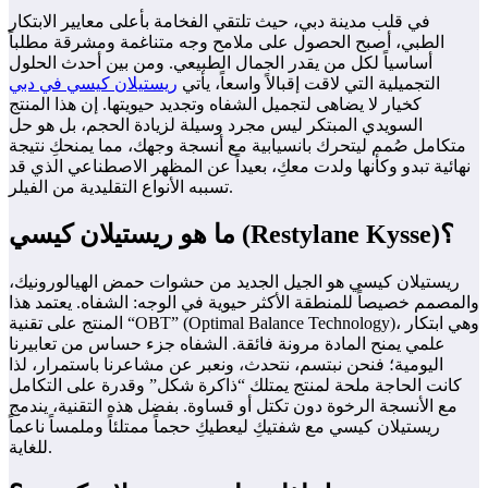
في قلب مدينة دبي، حيث تلتقي الفخامة بأعلى معايير الابتكار
الطبي، أصبح الحصول على ملامح وجه متناغمة ومشرقة مطلباً
أساسياً لكل من يقدر الجمال الطبيعي. ومن بين أحدث الحلول
التجميلية التي لاقت إقبالاً واسعاً، يأتي
ريستيلان كيسي في دبي
كخيار لا يضاهى لتجميل الشفاه وتجديد حيويتها. إن هذا المنتج
السويدي المبتكر ليس مجرد وسيلة لزيادة الحجم، بل هو حل
متكامل صُمم ليتحرك بانسيابية مع أنسجة وجهك، مما يمنحكِ نتيجة
نهائية تبدو وكأنها ولدت معكِ، بعيداً عن المظهر الاصطناعي الذي قد
تسببه الأنواع التقليدية من الفيلر.
ما هو ريستيلان كيسي (Restylane Kysse)؟
ريستيلان كيسي هو الجيل الجديد من حشوات حمض الهيالورونيك،
والمصمم خصيصاً للمنطقة الأكثر حيوية في الوجه: الشفاه. يعتمد هذا
المنتج على تقنية “OBT” (Optimal Balance Technology)، وهي ابتكار
علمي يمنح المادة مرونة فائقة. الشفاه جزء حساس من تعابيرنا
اليومية؛ فنحن نبتسم، نتحدث، ونعبر عن مشاعرنا باستمرار، لذا
كانت الحاجة ملحة لمنتج يمتلك “ذاكرة شكل” وقدرة على التكامل
مع الأنسجة الرخوة دون تكتل أو قساوة. بفضل هذه التقنية، يندمج
ريستيلان كيسي مع شفتيكِ ليعطيكِ حجماً ممتلئاً وملمساً ناعماً
للغاية.