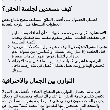
كيف تستعدين لجلسة الحقن؟
لضمان الحصول على أفضل النتائج الممكنة، ينصح باتباع بعض
الخطوات البسيطة قبل التوجه للعيادة:
الاستشارة:
كوني صريحة مع طبيبكِ بشأن أهدافكِ وما تأملين
في تحقيقه. الطبيب الماهر سيقوم بتقييم بنية شفتيكِ وتحديد
الكمية المناسبة.
تجنب المسيلات:
يُفضل التوقف عن تناول المكملات التي تزيد
من سيولة الدم (مثل زيت السمك أو فيتامين E) قبل الجلسة
بعدة أيام لتقليل فرص ظهور كدمات صغيرة.
الترطيب:
اشربي كميات جيدة من الماء قبل وبعد الإجراء،
فحمض الهيالورونيك يعمل بشكل أفضل في بيئة رطبة داخل
بشرتكِ.
التوازن بين الجمال والاحترافية
في عالم الجمال، التوازن هو المفتاح. العيادة الأفضل هي التي لا
تكتفي بتقديم خدمة الحقن، بل تقدم لكِ نصائح مخصصة لكِ وحدكِ.
يحرص المتخصصون في دبي على فهم طبيعة بشرتكِ، نمط حياتكِ،
والنتيجة التي تطمحين إليها ليقدموا لكِ “لمسة فنية” تميزكِ عن