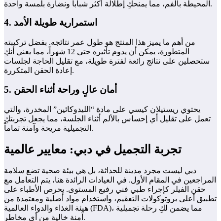
المحيطة بالفم، مما يمنحكِ إطلالة أكثر شباباً ونضارة بلمسة واحدة.
4. استمرارية طويلة الأمد
من أهم ما يميز هذا المنتج هو طول عمر نتائجه. بفضل تركيبته
المتطورة، يمكن أن يدوم تأثيره حتى 12 شهراً، مما يعني أنكِ
ستحصلين على نتائج رائعة لفترة طويلة، مع تقليل الحاجة لجلسات
إعادة الحقن المتكررة.
5. أمان عالٍ وراحة أثناء الحقن
يحتوي ريستيلان كيسي على مادة “الليدوكائين” المخدرة، والتي
تعمل على تقليل أي إحساس بالألم أثناء الجلسة، مما يجعل تجربتكِ
التجميلية مريحة وآمنة تماماً.
تجربة التجميل في دبي: معايير عالمية
دبي ليست مجرد مدينة للحداثة، بل هي بيئة صحية تضع سلامة
المراجعين في المقام الأول. في العيادات الرائدة هنا، يتم التعامل مع
حقن الفيلر كإجراء طبي فني رفيع المستوى. يحرص الأطباء على
تطبيق أعلى بروتوكولات التعقيم، واستخدام مواد أصلية ومعتمدة من
هيئة الغذاء والدواء العالمية (FDA)، مما يضمن لكِ رحلة تجميلية
آمنة خالية من أي مخاطر.