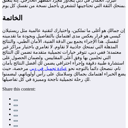
غيركِ. الجمال في دبي يتجاوز مجرد المظهر الخارجي؛ إنه يتعلق
بمنحكِ الثقة التي تحتاجينها لتشعري بأجمل نسخة من نفسكِ كل يوم.
الخاتمة
إن جمالكِ هو أغلى ما تملكين، واختيارك لتقنية عالمية مثل ريستيلان
كيسي هو قرار يعكس مدى اهتمامكِ بالتفاصيل وبجودة ما تقدمينه
لنفسكِ. هذا الإجراء يجمع بين الدقة الفنية، الأمان الطبي، والنتائج
المذهلة التي تمنحكِ جاذبية لا تقاوم. لا تغامري باختيار مراكز غير
معتمدة؛ ففي دبي، تتوفر خيارات تجميلية متقدمة تضمن لكِ النتائج
التي تحلمين بها وفق أعلى المقاييس. ولضمان الحصول على
استشارة طبية دقيقة وإجراء احترافي يضمن لكِ أفضل النتائج بأمان
تام، ننصحكِ دائماً بالتوجه نحو
عيادة تجميل في دبي
مرخصة، حيث
يضع الخبراء اهتمامك بجمالكِ وسلامتكِ على رأس أولوياتهم، ليضمنوا
لكِ رحلة تجميلية ناجحة ومميزة في كل تفاصيلها.
Share this content: