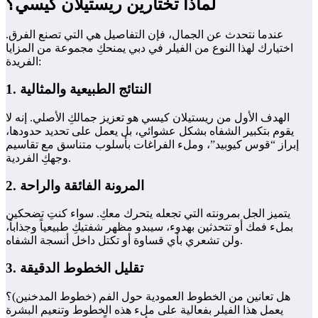
لماذا تختارين ريستيلان كيسي؟
عندما نتحدث عن الجمال، فإن التفاصيل هي التي تصنع الفرق.
اختيارك لهذا النوع من الفيلر في دبي يمنحكِ مجموعة من المزايا
الفريدة:
1. النتائج الطبيعية والمثالية
الهدف الأول من ريستيلان كيسي هو تعزيز جمالكِ الأصلي. إنه لا
يقوم بتكبير الشفاه بشكل عشوائي، بل يعمل على تحديد حدودها،
إبراز “قوس كيوبيد”، وملء الفراغات بأسلوب متناسق مع تقاسيم
وجهكِ الفردية.
2. المرونة الفائقة والراحة
يتميز الجل بمرونته التي تجعله يتحرك معكِ. سواء كنتِ تضحكين
بملء فمك أو تتحدثين بهدوء، سيبدو مظهر شفتيكِ طبيعياً وجذاباً،
ولن تشعري بأي قساوة أو تكتل داخل أنسجة الشفاه.
3. تقليل الخطوط الدقيقة
هل تعانين من الخطوط العمودية حول الفم (خطوط المدخنين)؟
يعمل هذا الفيلر بفعالية على ملء هذه الخطوط وتنعيم البشرة