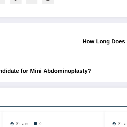
How Long Does 
idate for Mini Abdominoplasty?
Shivam
0
Shiv