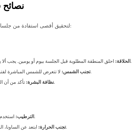
نصائح ق
لتحقيق أقصى استفادة من جلسات الليزر، يجب على الرجل اتباع بعض الإرشادات:
احلق المنطقة المطلوبة قبل الجلسة بيوم أو يومين. يجب ألا يكون هناك شعر طويل فوق سطح الجلد أثناء الجلسة.
الحلاقة:
لا تتعرض للشمس المباشرة لفترات طويلة قبل الجلسة لضمان عدم حدوث تصبغات.
تجنب الشمس:
تأكد من أن البشرة خالية من أي كريمات، عطور، أو مزيلات عرق.
نظافة البشرة:
استخدم كريماً مهدئاً (مثل الألوفيرا) لتقليل أي احمرار بسيط.
الترطيب:
ابتعد عن الساونا، البخار، والمسابح التي تحتوي على كلور لمدة 48 ساعة.
تجنب الحرارة: