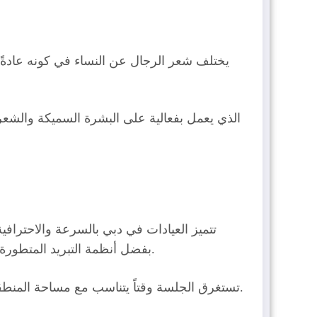
يختلف شعر الرجال عن النساء في كونه عادةً
تتميز العيادات في دبي بالسرعة والاحترافي
بفضل أنظمة التبريد المتطورة المدمجة في أجهزة الليزر الحديثة، فإن الألم يكون في حده الأدنى، وغالباً ما يوصف بأنه إحساس بالوخز الخفيف.
تستغرق الجلسة وقتاً يتناسب مع مساحة المنطقة؛ فإزالة شعر الظهر بالكامل قد تستغرق ما بين 30 إلى 45 دقيقة، بينما لا تستغرق الرقبة أكثر من 10-15 دقيقة.