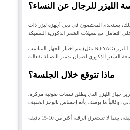
 الليزر للرجال عن النساء؟
لذلك، يستخدم المختصون في دبي أجهزة ليزر ذات
يتم اختيار الجهاز المناسب (مثل Nd:YAG) الذي يعمل بفعالية على البشرة السميكة والشعر الداكن، مع الحفاظ على حماية الجلد المحيط. كما أن أخصائي الليزر
ماذا تتوقع خلال الجلسة؟
مرير جهاز الليزر الذي يطلق نبضات ضوئية مركزة.