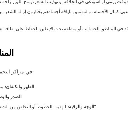
عبي كمال الأجسام، والمهتمين بلياقة أجسادهم يختارون إزالة الشعر من
ائد في المناطق الحساسة أو منطقة تحت الإبطين للحفاظ على نظافة 
المن
في مراكز التجميل بدبي، تتركز طلبات الرجال على مناطق معينة:
من أكثر المناطق طلباً للتخلص من كثافة الشعر الزائد.
الظهر والكتفان:
لتحديد مظهر الجسم وتحسين النظافة الشخصية.
الصدر والبط
لتهذيب الخطوط أو التخلص من الشعر الكثيف على الرقبة الذي يسبب “حساسية الحلاقة”.
الوجه والرقبة: